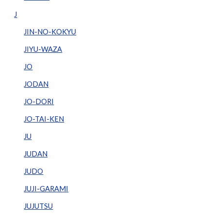
J
JIN-NO-KOKYU
JIYU-WAZA
JO
JODAN
JO-DORI
JO-TAI-KEN
JU
JUDAN
JUDO
JUJI-GARAMI
JUJUTSU