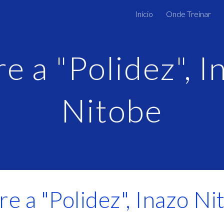
Início
Onde Treinar
ip to main content
Skip to navigat
e a "Polidez", In
Nitobe
re a "Polidez", Inazo Ni