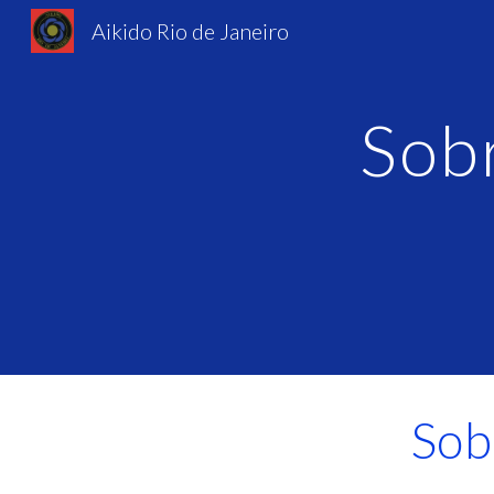
Aikido Rio de Janeiro
Sk
Sobr
Sob