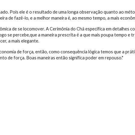
inado. Pois ele é o resultado de uma longa observação quanto ao méto
eira de fazê-lo, e a melhor maneira é, ao mesmo tempo, a mais econôm
mica de se locomover. A Cerimônia do Chá especifica em detalhes como 
logo se percebe,que a maneira prescrita é a que mais poupa tempo e tr
er, a mais elegante.
ca economia de força, então, como consequência lógica temos que a pr
o de força. Boas maneiras então significa poder em repouso."