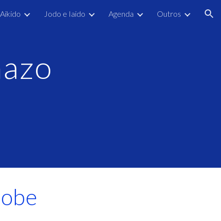
Aikido
Jodo e Iaido
Agenda
Outros
ion
azo 
tobe