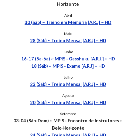
Horizonte
Abril
30
(Sáb)
~ Treino em Memória [A.R.J] ~ HD
Maio
28
(Sáb) ~ Treino Mensal [A.R.J] ~ HD
Junho
16-17
(
5a-6a
)
~ MPIS - Gasshuku [A.R.J.] ~ HD
18
(
Sáb
)
~ MPIS - Exame [A.R.J] ~ HD
Julho
23
(Sáb) ~ Treino Mensal [A.R.J] ~ HD
Agosto
20
(Sáb) ~ Treino Mensal [A.R.J] ~ HD
Setembro
03-04
(Sáb-Dom)
~ MPIS - Encontro de Instrutores ~
Belo Horizonte
24
(Sáb) ~ Treino Mensal [A.R.J] ~ HD