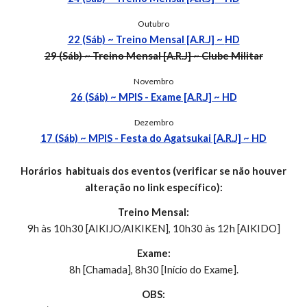
Outubro
22
(Sáb) ~ Treino Mensal [A.R.J] ~
HD
29
(Sáb) ~ Treino Mensal [A.R.J] ~
Clube Militar
Novembro
2
6
(Sáb)
~ MPIS - Exame [A.R.J] ~ HD
Dezembro
17
(Sáb)
~ MPIS - Festa do Agatsukai [A.R.J] ~ HD
Horários
habituais dos eventos (verificar se não houver
alteração no link específico):
Treino Mensal:
9h às 10h30 [AIKIJO/AIKIKEN], 10h30 às 12h [AIKIDO]
Exame:
8h [Chamada], 8h30 [Início do Exame].
OBS: