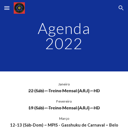
Skip to main content
Skip to navigation
Agenda
202
2
Janeiro
22
(Sáb) ~ Treino Mensal [A.R.J] ~ HD
Fevereiro
19
(Sáb) ~ Treino Mensal [A.R.J] ~ HD
Março
12-13
(Sáb-D
om
)
~ MPIS - Gasshuku de Carnaval ~ Belo