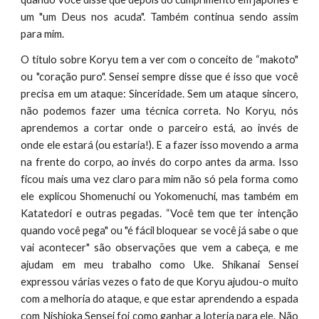
um "um Deus nos acuda". Também continua sendo assim
para mim.
O titulo sobre Koryu tem a ver com o conceito de “makoto"
ou "coração puro". Sensei sempre disse que é isso que você
precisa em um ataque: Sinceridade. Sem um ataque sincero,
não podemos fazer uma técnica correta. No Koryu, nós
aprendemos a cortar onde o parceiro está, ao invés de
onde ele estará (ou estaria!). E a fazer isso movendo a arma
na frente do corpo, ao invés do corpo antes da arma. Isso
ficou mais uma vez claro para mim não só pela forma como
ele explicou Shomenuchi ou Yokomenuchi, mas também em
Katatedori e outras pegadas. “Você tem que ter intenção
quando você pega" ou "é fácil bloquear se você já sabe o que
vai acontecer" são observações que vem a cabeça, e me
ajudam em meu trabalho como Uke. Shikanai Sensei
expressou várias vezes o fato de que Koryu ajudou-o muito
com a melhoria do ataque, e que estar aprendendo a espada
com Nishioka Sensei foi como ganhar a loteria para ele. Não