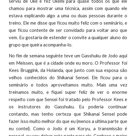
serviu de Uke e fez Ukemi para quase todos os que ele
chamou para mostrar uma técnica, assim com quando ele
estava explicando algo a uma ou duas pessoas durante o
treino. Ele me disse que ficou muito feliz com o seminário, e
que ficou contente de ser convidado para voltar ano que
vem. Eu gostaria de estender o convite a qualquer aluno do
grupo que queira acompanha-lo.
No fim de semana seguinte teve um Gasshuku de Jodo aqui
em Meissen, que é a cidade onde eu moro. O Professor foi
Kees Bruggink, da Holanda, que junto com sua esposa são
velhos conhecidos do Shikanai Sensei. Ele ficou para o
seminário e todos aproveitamos muito. Mais uma vez
treinamos muito, e fiquei super feliz de ver o enorme
respeito com que Sensei foi tratado pelo Professor Kees e
os instrutores do Gasshuku. Eu poderia continuar
contando, mas tenho certeza que Shikanai Sensei pode
fazer isso muito melhor do que eu (menos a ultima parte que
eu contei). Como o Jodo é um Koryu, a transmissão é
pessoal, eu vou deixar esta parte para ele. Conheço a maior