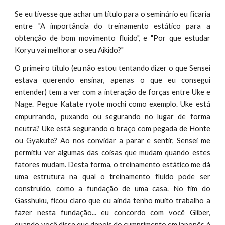
Se eu tivesse que achar um título para o seminário eu ficaria
entre "A importância do treinamento estático para a
obtenção de bom movimento fluido", e "Por que estudar
Koryu vai melhorar o seu Aikido?"
O primeiro título (eu não estou tentando dizer o que Sensei
estava querendo ensinar, apenas o que eu consegui
entender) tem a ver com a interação de forças entre Uke e
Nage. Pegue Katate ryote mochi como exemplo. Uke está
empurrando, puxando ou segurando no lugar de forma
neutra? Uke está segurando o braço com pegada de Honte
ou Gyakute? Ao nos convidar a parar e sentir, Sensei me
permitiu ver algumas das coisas que mudam quando estes
fatores mudam. Desta forma, o treinamento estático me dá
uma estrutura na qual o treinamento fluido pode ser
construído, como a fundação de uma casa. No fim do
Gasshuku, ficou claro que eu ainda tenho muito trabalho a
fazer nesta fundação... eu concordo com você Gliber,
quando você disse que depois do cumprimento em japonês é