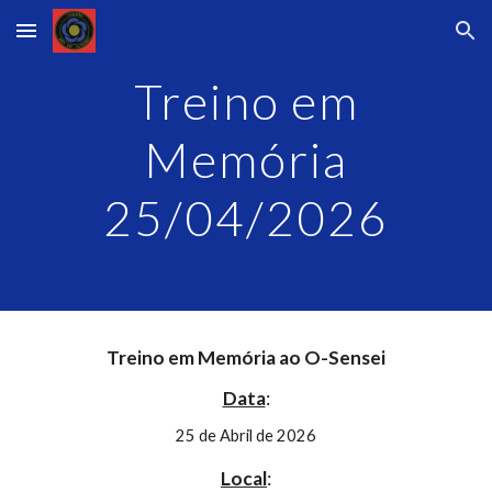
Skip to main content
Skip to navigation
Treino em
Memória
2
5
/04/202
6
Treino em Memória ao O-Sensei
Data
:
2
5
de Abril de 202
6
Local
: